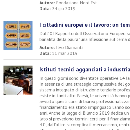
Autore:
Fondazione Nord Est
Data:
24 giu 2019
I cittadini europei e il lavoro: un tem
Dall' XI Rapporto dell'Osservatorio Europeo su
banalità della paura" una riflessione sul tema 
Autore:
Ilvo Diamanti
Data:
11 mar 2019
Istituti tecnici agganciati a industria
In questi giorni sono diventate operative 14 la
In assenza di una strategia complessiva del go
sistema integrato di istruzione terziario prof
esiste in tanti altri Paesi), le università hanno 
avviato questi corsi di laurea professionalizzant
finanziamento era stato rimpinguato l’anno sco
anni. Anche la legge di Bilancio 2019 dedica u
lato si prevedono termini certi per il finanziam
4.0, dall’altro si complica il meccanismo, rein