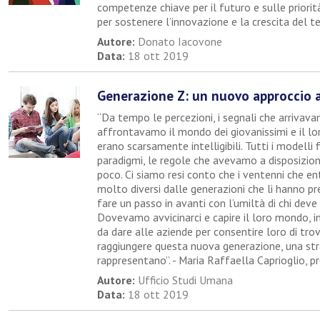
competenze chiave per il futuro e sulle priorità 
per sostenere l’innovazione e la crescita del ter
Autore:
Donato Iacovone
Data:
18 ott 2019
Generazione Z: un nuovo approccio 
“Da tempo le percezioni, i segnali che arrivav
affrontavamo il mondo dei giovanissimi e il lo
erano scarsamente intelligibili. Tutti i modelli fi
paradigmi, le regole che avevamo a disposizion
poco. Ci siamo resi conto che i ventenni che e
molto diversi dalle generazioni che li hanno p
fare un passo in avanti con l’umiltà di chi deve
Dovevamo avvicinarci e capire il loro mondo, i
da dare alle aziende per consentire loro di tro
raggiungere questa nuova generazione, una str
rappresentano”. - Maria Raffaella Caprioglio, 
Autore:
Ufficio Studi Umana
Data:
18 ott 2019