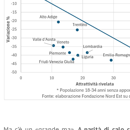
Ma c’è un «grande ma».
A parità di calo 