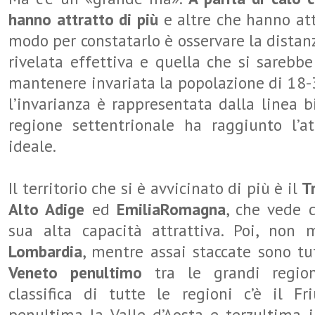
hanno attratto di più
e altre che hanno at
modo per constatarlo è osservare la distanza
rivelata effettiva e quella che si sarebb
mantenere invariata la popolazione di 18-3
l’invarianza è rappresentata dalla linea b
regione settentrionale ha raggiunto l’att
ideale.
Il territorio che si è avvicinato di più è il
T
Alto Adige
ed
EmiliaRomagna
, che vede 
sua alta capacità attrattiva. Poi, non m
Lombardia
, mentre assai staccate sono tut
Veneto penultimo
tra le grandi regio
classifica di tutte le regioni c’è il Fri
penultima la Valle d’Aosta e terzultima 